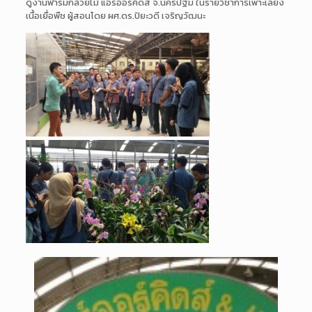
ดูงานฟาร์มกล้วยไม้ แอร์ออร์คิดส์ จ.นครปฐม ในรายวิชาการเพาะเลี้ยง
เนื้
อเยื่อพืช ผู้สอนโดย ผศ.ดร.ปิยะวดี เจริญวัฒนะ