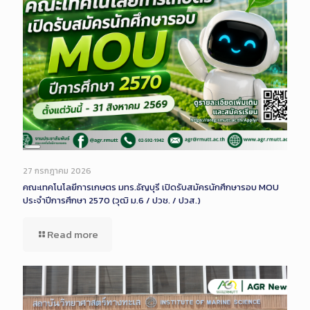
Long
Description
27 กรกฎาคม 2026
คณะเทคโนโลยีการเกษตร มทร.ธัญบุรี เปิดรับสมัครนักศึกษารอบ MOU
ประจำปีการศึกษา 2570 (วุฒิ ม.6 / ปวช. / ปวส.)
Read more