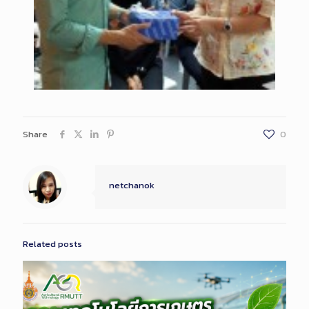
Share
0
netchanok
Related posts