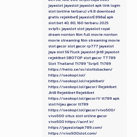
jayaslot
jayaslot
jayaslot apk link login
slot (online terbaru) v9.8 download
gratis
rejekibet| jayaslot| 898a| apk
slot bet 40, 80, 160 terbaru 2025
svip5
s
jayaslot
slot
jayaslot
royal
dream
nonton film full movie
nonton
movie
streaming film
streaming movie
slot gacor
slot gacor
rp777
jayaslot
jaya slot
567luck
jayaslot
jkt8
jayaslot
rejekibet
SBOTOP
slot gacor
TT789
Slot Thailand
Tt789
"Svip5
Tt789
https://helio.se/sv/slottsbacken/
https://seokopi.lol/
https://seokopi.lol/rejekibet/
https://seokopi.lol/gacor/
Rejekibet
Jkt8
Rejekibet
Rejekibet
https://seokopi.lol/gacor/1/
tt789
apk
slot hijau gacor
tt789
https://seokopi.lol/gacor/vivo500/
vivo500
situs slot online gacor
vivo500
https://acnf.ir/
https://jayaslotapk789.com/
https://vivo500slot.com/