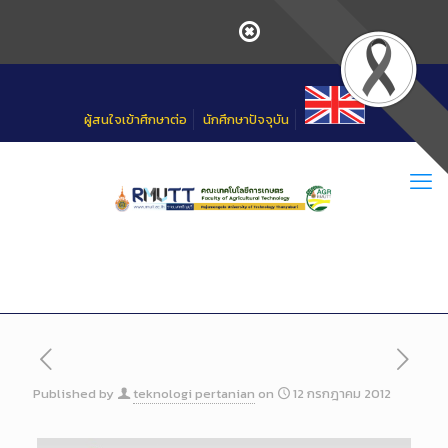
Skip
to
Content
ผู้สนใจเข้าศึกษาต่อ
นักศึกษาปัจจุบัน
Published by
teknologi pertanian
on
12 กรกฎาคม 2012