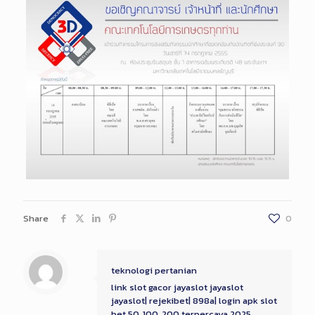
Share
0
teknologi pertanian
link slot gacor
jayaslot
jayaslot
jayaslot| rejekibet| 898a| login apk slot
bet 50, 100, 200 terpercaya 2025