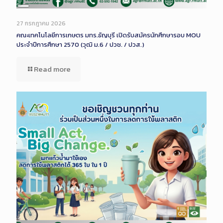
Long
Description
27 กรกฎาคม 2026
คณะเทคโนโลยีการเกษตร มทร.ธัญบุรี เปิดรับสมัครนักศึกษารอบ MOU
ประจำปีการศึกษา 2570 (วุฒิ ม.6 / ปวช. / ปวส.)
Read more