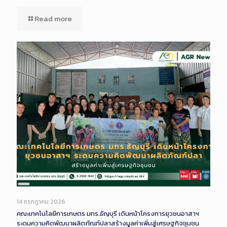
Read more
Long
Description
14 กรกฎาคม 2026
คณะเทคโนโลยีการเกษตร มทร.ธัญบุรี เดินหน้าโครงการยุวชนอาสาฯ
ระดมความคิดพัฒนาผลิตภัณฑ์ปลาสร้างมูลค่าเพิ่มสู่เศรษฐกิจชุมชน