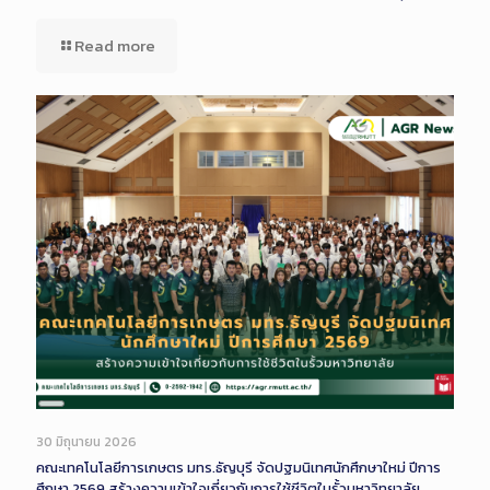
Read more
Long
Description
30 มิถุนายน 2026
คณะเทคโนโลยีการเกษตร มทร.ธัญบุรี จัดปฐมนิเทศนักศึกษาใหม่ ปีการ
ศึกษา 2569 สร้างความเข้าใจเกี่ยวกับการใช้ชีวิตในรั้วมหาวิทยาลัย