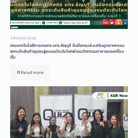
Long
Description
4 สิงหาคม 2026
คณะเทคโนโลยีการเกษตร มทร.ธัญบุรี จับมือกรมส่งเสริมอุตสาหกรรม
ยกระดับสินค้าชุมชนสู่แบรนด์ระดับโลกผ่านนวัตกรรมอาหารและเครื่อง
ดื่ม
Read more