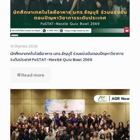
Long
Description
13 มิถุนายน 2026
นักศึกษาเทคโนโลยีอาหาร มทร.ธัญบุรี ร่วมแข่งขันตอบปัญหาวิชาการ
ระดับประเทศ FoSTAT–Nestlé Quiz Bowl 2569
Read more