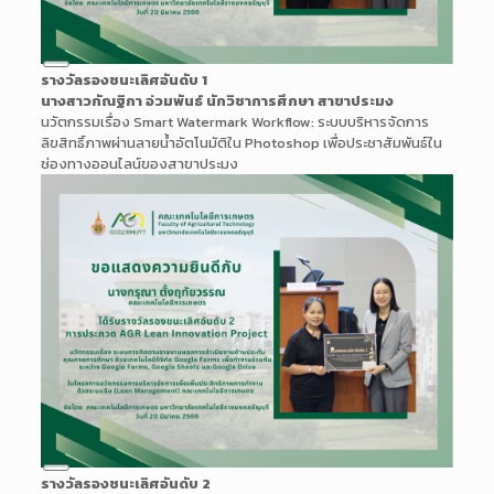
Long
รางวัลรองชนะเลิศอันดับ 1
Description
นางสาวกัณฐิกา อ่วมพันธ์ นักวิชาการศึกษา สาขาประมง
นวัตกรรมเรื่อง Smart Watermark Workflow: ระบบบริหารจัดการ
ลิขสิทธิ์ภาพผ่านลายน้ำอัตโนมัติใน Photoshop เพื่อประชาสัมพันธ์ใน
ช่องทางออนไลน์ของสาขาประมง
Long
รางวัลรองชนะเลิศอันดับ 2