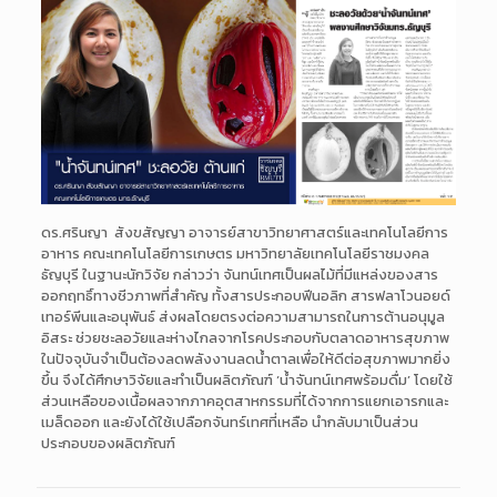
ดร.ศรินญา สังขสัญญา อาจารย์สาขาวิทยาศาสตร์และเทคโนโลยีการ
อาหาร คณะเทคโนโลยีการเกษตร มหาวิทยาลัยเทคโนโลยีราชมงคล
ธัญบุรี ในฐานะนักวิจัย กล่าวว่า จันทน์เทศเป็นผลไม้ที่มีแหล่งของสาร
ออกฤทธิ์ทางชีวภาพที่สำคัญ ทั้งสารประกอบฟีนอลิก สารฟลาโวนอยด์
เทอร์พีนและอนุพันธ์ ส่งผลโดยตรงต่อความสามารถในการต้านอนุมูล
อิสระ ช่วยชะลอวัยและห่างไกลจากโรคประกอบกับตลาดอาหารสุขภาพ
ในปัจจุบันจำเป็นต้องลดพลังงานลดน้ำตาลเพื่อให้ดีต่อสุขภาพมากยิ่ง
ขึ้น จึงได้ศึกษาวิจัยและทำเป็นผลิตภัณฑ์ ‘น้ำจันทน์เทศพร้อมดื่ม’ โดยใช้
ส่วนเหลือของเนื้อผลจากภาคอุตสาหกรรมที่ได้จากการแยกเอารกและ
เมล็ดออก และยังได้ใช้เปลือกจันทร์เทศที่เหลือ นำกลับมาเป็นส่วน
ประกอบของผลิตภัณฑ์