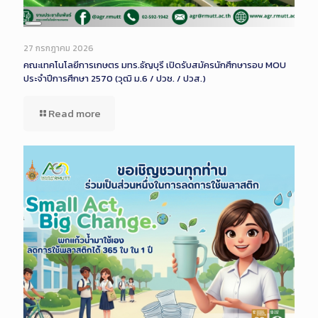
Long
Description
27 กรกฎาคม 2026
คณะเทคโนโลยีการเกษตร มทร.ธัญบุรี เปิดรับสมัครนักศึกษารอบ MOU
ประจำปีการศึกษา 2570 (วุฒิ ม.6 / ปวช. / ปวส.)
Read more