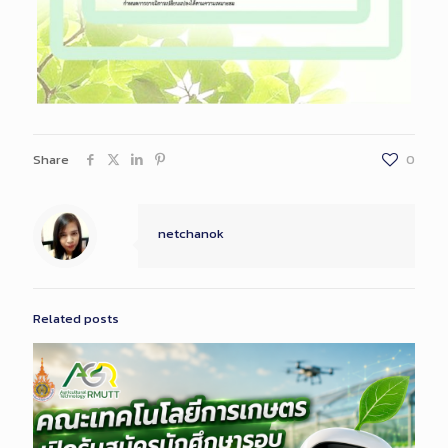
Share
0
netchanok
Related posts