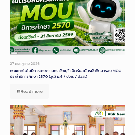
Long
Description
27 กรกฎาคม 2026
คณะเทคโนโลยีการเกษตร มทร.ธัญบุรี เปิดรับสมัครนักศึกษารอบ MOU
ประจำปีการศึกษา 2570 (วุฒิ ม.6 / ปวช. / ปวส.)
Read more