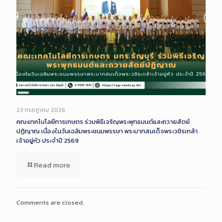
Long
Description
23 กรกฎาคม 2026
คณะเทคโนโลยีการเกษตร ร่วมพิธีเจริญพระพุทธมนต์และถวายสัตย์
ปฏิญาณ เนื่องในวันเฉลิมพระชนมพรรษา พระบาทสมเด็จพระวชิรเกล้า
เจ้าอยู่หัว ประจำปี 2569
Read more
Comments are closed.