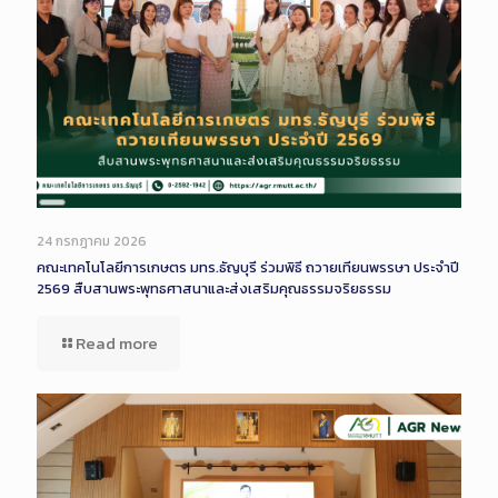
Long
Description
24 กรกฎาคม 2026
คณะเทคโนโลยีการเกษตร มทร.ธัญบุรี ร่วมพิธี ถวายเทียนพรรษา ประจำปี
2569 สืบสานพระพุทธศาสนาและส่งเสริมคุณธรรมจริยธรรม
Read more