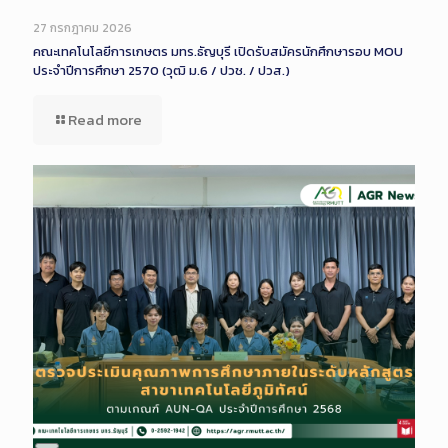
Long
Description
27 กรกฎาคม 2026
คณะเทคโนโลยีการเกษตร มทร.ธัญบุรี เปิดรับสมัครนักศึกษารอบ MOU
ประจำปีการศึกษา 2570 (วุฒิ ม.6 / ปวช. / ปวส.)
Read more