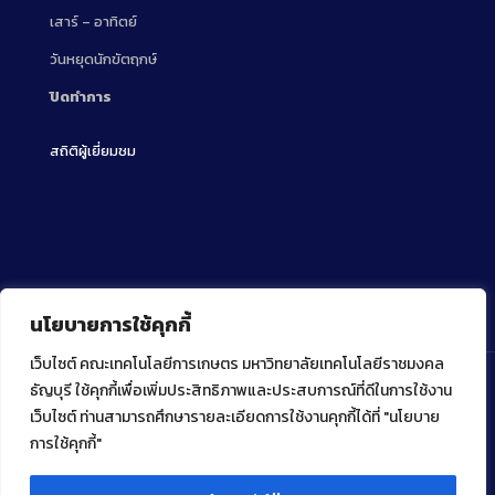
เสาร์ – อาทิตย์
วันหยุดนักขัตฤกษ์
ปิดทำการ
สถิติผู้เยี่ยมชม
นโยบายการใช้คุกกี้
เว็บไซต์ คณะเทคโนโลยีการเกษตร มหาวิทยาลัยเทคโนโลยีราชมงคล
ธัญบุรี ใช้คุกกี้เพื่อเพิ่มประสิทธิภาพและประสบการณ์ที่ดีในการใช้งาน
เว็บไซต์ ท่านสามารถศึกษารายละเอียดการใช้งานคุกกี้ได้ที่ "นโยบาย
Copyright ⓒ 2022 คณะเทคโนโลยีการเกษตร มหาวิทยาลัย
เทคโนโลยีราชมงคลธัญบุรี
การใช้คุกกี้"