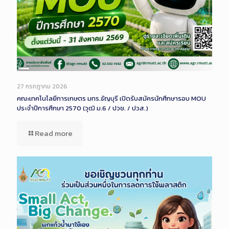
Long
Description
27 กรกฎาคม 2026
คณะเทคโนโลยีการเกษตร มทร.ธัญบุรี เปิดรับสมัครนักศึกษารอบ MOU
ประจำปีการศึกษา 2570 (วุฒิ ม.6 / ปวช. / ปวส.)
Read more