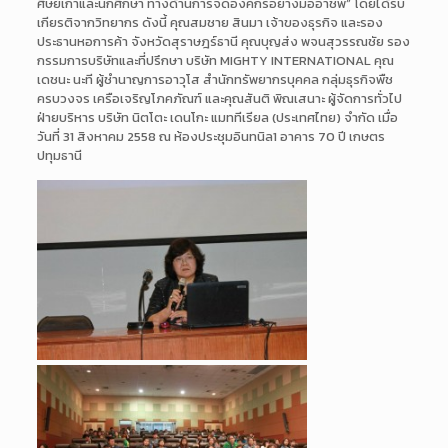
ศิษย์เก่าและนักศึกษา ทางด้านการจัดองค์กรอย่างมืออาชีพ” โดยได้รับ
เกียรติจากวิทยากร ดังนี้ คุณสมชาย สินมา เจ้าของธุรกิจ และรอง
ประธานหอการค้า จังหวัดสุราษฎร์ธานี คุณบุญส่ง พจนสุวรรณชัย รอง
กรรมการบริษัทและที่ปรึกษา บริษัท MIGHTY INTERNATIONAL คุณ
เดชนะ นะที ผู้ชำนาญการอาวุโส สำนักทรัพยากรบุคคล กลุ่มธุรกิจพืช
ครบวงจร เครือเจริญโภคภัณฑ์ และคุณสันติ พิณเสนาะ ผู้จัดการทั่วไป
ฝ่ายบริหาร บริษัท นิตโตะ เดนโกะ แมททีเรียล (ประเทศไทย) จำกัด เมื่อ
วันที่ 31 สิงหาคม 2558 ณ ห้องประชุมอินทนิล1 อาคาร 70 ปี เกษตร
ปทุมธานี