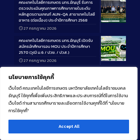
คณะเทคโนโลยีการเกษตร มทร.ธัญบุรี รับการ
ตรวจประเมินคุณภาพการศึกษาภายในระดับ
หลักสูตรตามเกณฑ์ AUN-QA สาขาเทคโนโลยี
อาหาร (ต่อเนื่อง) ประจำปีการศึกษา 2568
Long
27 กรกฎาคม 2026
Description
คณะเทคโนโลยีการเกษตร มทร.ธัญบุรี เปิดรับ
สมัครนักศึกษารอบ MOU ประจำปีการศึกษา
2570 (วุฒิ ม.6 / ปวช. / ปวส.)
27 กรกฎาคม 2026
Long
Description
นโยบายการใช้คุกกี้
เวลาทำการ
เว็บไซต์ คณะเทคโนโลยีการเกษตร มหาวิทยาลัยเทคโนโลยีราชมงคล
ธัญบุรี ใช้คุกกี้เพื่อเพิ่มประสิทธิภาพและประสบการณ์ที่ดีในการใช้งาน
จันทร์ – ศุกร์
เว็บไซต์ ท่านสามารถศึกษารายละเอียดการใช้งานคุกกี้ได้ที่ "นโยบาย
08.30 น. – 16.30 น.
การใช้คุกกี้"
เสาร์ – อาทิตย์
Accept All
วันหยุดนักขัตฤกษ์
ปิดทำการ