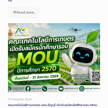
ดื่ม
Read more
Long
Description
27 กรกฎาคม 2026
คณะเทคโนโลยีการเกษตร มทร.ธัญบุรี เปิดรับสมัครนักศึกษารอบ MOU