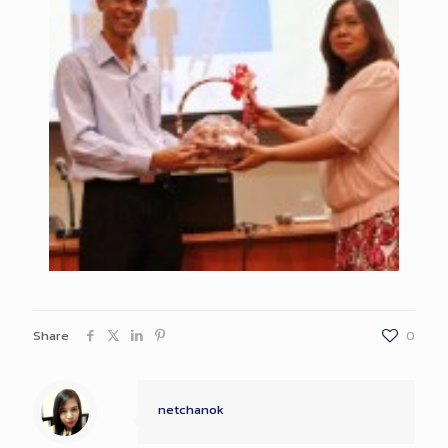
Share
0
netchanok