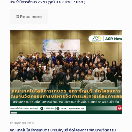
ประจำปีการศึกษา 2570 (วุฒิ ม.6 / ปวช. / ปวส.)
Read more
Long
Description
12 มิถุนายน 2026
คณะเทคโนโลยีการเกษตร มทร.ธัญบุรี จัดโครงการ พัฒนานวัตกรรม