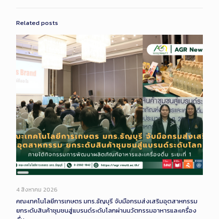
Related posts
Long
Description
4 สิงหาคม 2026
คณะเทคโนโลยีการเกษตร มทร.ธัญบุรี จับมือกรมส่งเสริมอุตสาหกรรม
ยกระดับสินค้าชุมชนสู่แบรนด์ระดับโลกผ่านนวัตกรรมอาหารและเครื่อง