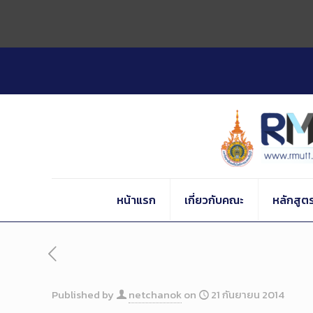
Skip
to
Content
หน้าแรก
เกี่ยวกับคณะ
หลักสูต
Published by
netchanok
on
21 กันยายน 2014