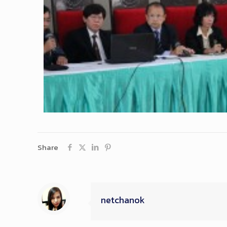
Share
netchanok