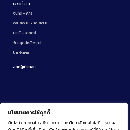
เวลาทำการ
จันทร์ – ศุกร์
08.30 น. – 16.30 น.
เสาร์ – อาทิตย์
วันหยุดนักขัตฤกษ์
ปิดทำการ
สถิติผู้เยี่ยมชม
นโยบายการใช้คุกกี้
เว็บไซต์ คณะเทคโนโลยีการเกษตร มหาวิทยาลัยเทคโนโลยีราชมงคล
ธัญบุรี ใช้คุกกี้เพื่อเพิ่มประสิทธิภาพและประสบการณ์ที่ดีในการใช้งาน