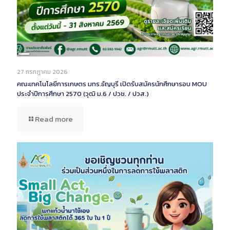
Long
Description
27 กรกฎาคม 2026
คณะเทคโนโลยีการเกษตร มทร.ธัญบุรี เปิดรับสมัครนักศึกษารอบ MOU
ประจำปีการศึกษา 2570 (วุฒิ ม.6 / ปวช. / ปวส.)
Read more