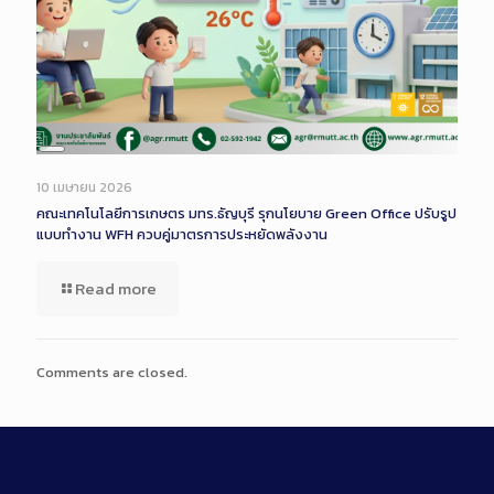
Long
Description
10 เมษายน 2026
คณะเทคโนโลยีการเกษตร มทร.ธัญบุรี รุกนโยบาย Green Office ปรับรูป
แบบทำงาน WFH ควบคู่มาตรการประหยัดพลังงาน
Read more
Comments are closed.