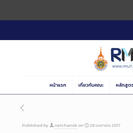
Skip
to
Content
หน้าแรก
เกี่ยวกับคณะ
หลักสูต
Published by
netchanok
on
28 เมษายน 2017