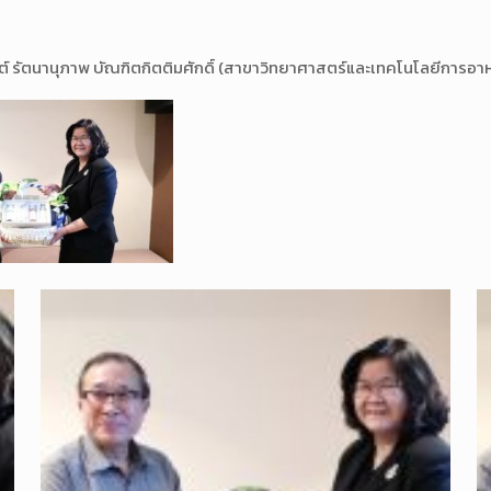
 รัตนานุภาพ บัณฑิตกิตติมศักดิ์ (สาขาวิทยาศาสตร์และเทคโนโลยีการอา