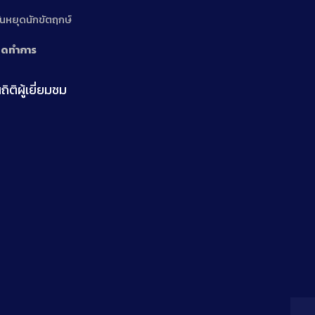
ันหยุดนักขัตฤกษ์
ิดทำการ
ถิติผู้เยี่ยมชม
n
n