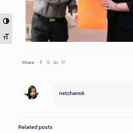
Toggle High Contrast
Toggle Font size
Share
netchanok
Related posts