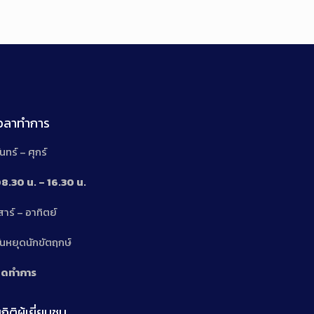
เวลาทำการ
ันทร์ – ศุกร์
8.30 น. – 16.30 น.
สาร์ – อาทิตย์
n
ันหยุดนักขัตฤกษ์
ิดทำการ
ถิติผู้เยี่ยมชม