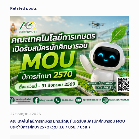
Related posts
Long
Description
27 กรกฎาคม 2026
คณะเทคโนโลยีการเกษตร มทร.ธัญบุรี เปิดรับสมัครนักศึกษารอบ MOU
ประจำปีการศึกษา 2570 (วุฒิ ม.6 / ปวช. / ปวส.)