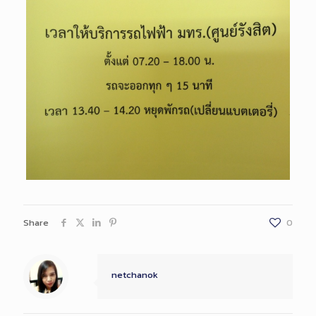
Share
0
netchanok