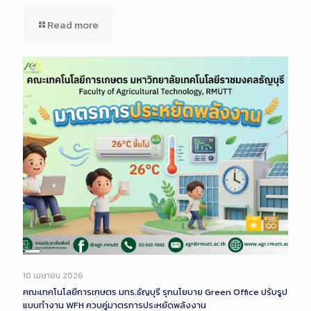
Read more
Long
Description
10 เมษายน 2026
คณะเทคโนโลยีการเกษตร มทร.ธัญบุรี รุกนโยบาย Green Office ปรับรูป
แบบทำงาน WFH ควบคู่มาตรการประหยัดพลังงาน