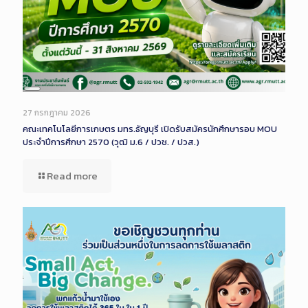
Long
Description
27 กรกฎาคม 2026
คณะเทคโนโลยีการเกษตร มทร.ธัญบุรี เปิดรับสมัครนักศึกษารอบ MOU
ประจำปีการศึกษา 2570 (วุฒิ ม.6 / ปวช. / ปวส.)
Read more