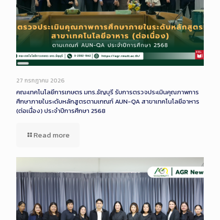
Long
Description
27 กรกฎาคม 2026
คณะเทคโนโลยีการเกษตร มทร.ธัญบุรี รับการตรวจประเมินคุณภาพการ
ศึกษาภายในระดับหลักสูตรตามเกณฑ์ AUN-QA สาขาเทคโนโลยีอาหาร
(ต่อเนื่อง) ประจำปีการศึกษา 2568
Read more