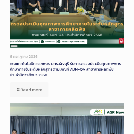
Long
Description
6 กรกฎาคม 2026
คณะเทคโนโลยีการเกษตร มทร.ธัญบุรี รับการตรวจประเมินคุณภาพการ
ศึกษาภายในระดับหลักสูตรตามเกณฑ์ AUN-QA สาขาการผลิตพืช
ประจำปีการศึกษา 2568
Read more