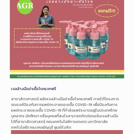
เจลล้างมือฆ่าเชื้อโรคแจกฟรี
สาขาสัตวศาสตร์ ผลิตเจลล้างมือฆ่าเชื้อโรคแ
จกฟรี ภายใต้โครงการ
รณรงค์ป้องกัน
การแพร่กระจายของเชื้อ COVID-19 เพื่อป้องกันการ
แพร่กระจายข
องเชื้อ CO
VID-19 ที่กำลังแพร่ระบาดอยู่ในประ
เทศไทย
บุคลากร นักศึกษา หรือบุคคลที่สนใจสามารถติดต่
อขอรับเจลล้างมือ
ได้ที่สาขาสัตวศาสตร์
คณะเทคโนโลยีการเกษตร มหาวิทยาลัย
เทคโนโลยีราช
มงคลธัญบุรี ศูนย์รังสิต