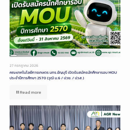
Long
Description
27 กรกฎาคม 2026
คณะเทคโนโลยีการเกษตร มทร.ธัญบุรี เปิดรับสมัครนักศึกษารอบ MOU
ประจำปีการศึกษา 2570 (วุฒิ ม.6 / ปวช. / ปวส.)
Read more