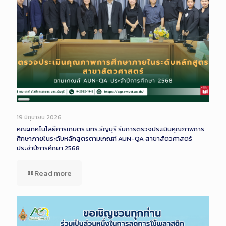
Long
Description
19 มิถุนายน 2026
คณะเทคโนโลยีการเกษตร มทร.ธัญบุรี รับการตรวจประเมินคุณภาพการ
ศึกษาภายในระดับหลักสูตรตามเกณฑ์ AUN-QA สาขาสัตวศาสตร์
ประจำปีการศึกษา 2568
Read more