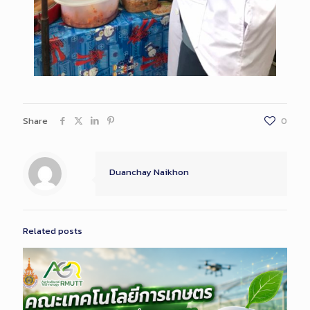
Share
0
Duanchay Naikhon
Related posts