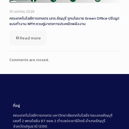
Long
Description
10 เมษายน 2026
คณะเทคโนโลยีการเกษตร มทร.ธัญบุรี รุกนโยบาย Green Office ปรับรูป
แบบทำงาน WFH ควบคู่มาตรการประหยัดพลังงาน
Read more
Comments are closed.
ที่อยู่
คณะเทคโนโลยีการเกษตร มหาวิทยาลัยเทคโนโลยีราชมงคลธัญบุรี
เลขที่ 2 พหลโยธิน 87 ซอย 2 ตำบลประชาธิปัตย์ อำเภอธัญบุรี
จังหวัดปทุมธานี 12130