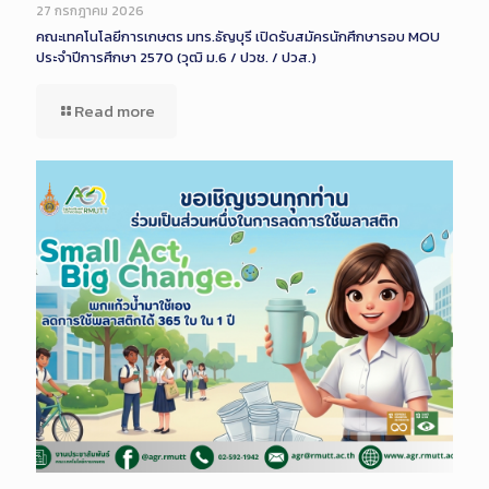
Description
27 กรกฎาคม 2026
คณะเทคโนโลยีการเกษตร มทร.ธัญบุรี เปิดรับสมัครนักศึกษารอบ MOU
ประจำปีการศึกษา 2570 (วุฒิ ม.6 / ปวช. / ปวส.)
Read more