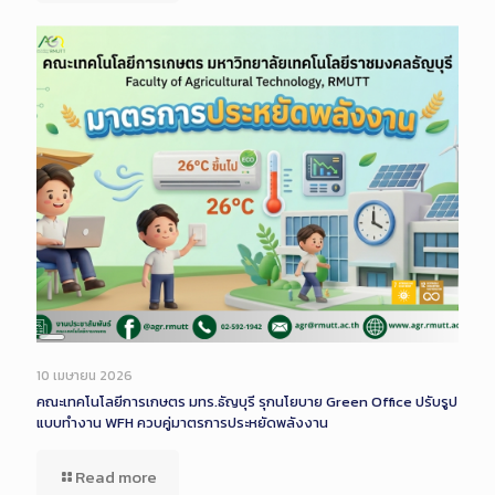
Long
Description
10 เมษายน 2026
คณะเทคโนโลยีการเกษตร มทร.ธัญบุรี รุกนโยบาย Green Office ปรับรูป
แบบทำงาน WFH ควบคู่มาตรการประหยัดพลังงาน
Read more