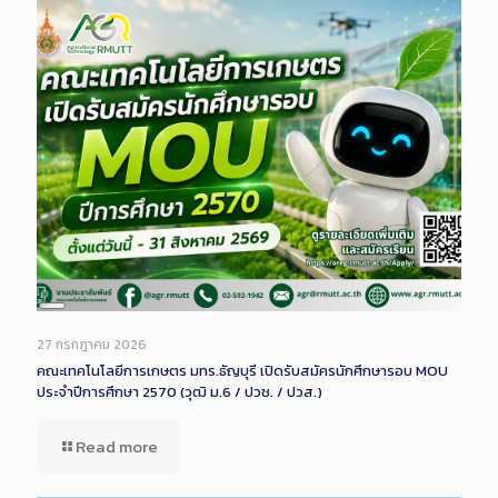
Long
Description
27 กรกฎาคม 2026
คณะเทคโนโลยีการเกษตร มทร.ธัญบุรี เปิดรับสมัครนักศึกษารอบ MOU
ประจำปีการศึกษา 2570 (วุฒิ ม.6 / ปวช. / ปวส.)
Read more