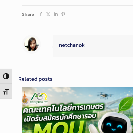
Share
netchanok
Toggle High Contrast
Related posts
Toggle Font size