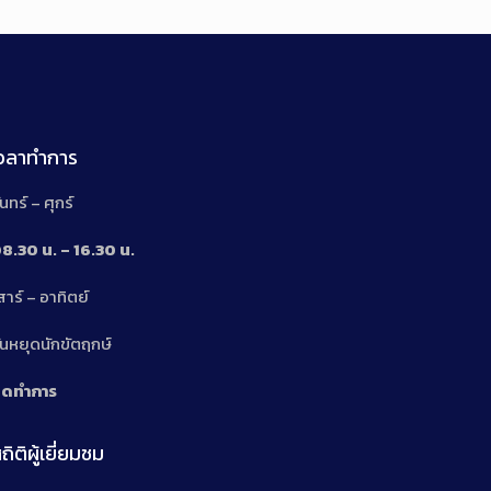
เวลาทำการ
ันทร์ – ศุกร์
8.30 น. – 16.30 น.
สาร์ – อาทิตย์
n
ันหยุดนักขัตฤกษ์
ิดทำการ
ถิติผู้เยี่ยมชม
n