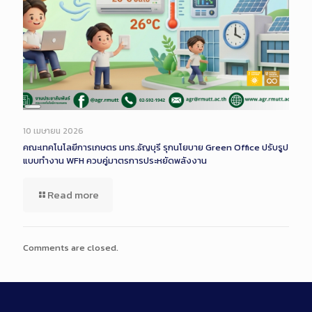
Long
Description
10 เมษายน 2026
คณะเทคโนโลยีการเกษตร มทร.ธัญบุรี รุกนโยบาย Green Office ปรับรูป
แบบทำงาน WFH ควบคู่มาตรการประหยัดพลังงาน
Read more
Comments are closed.