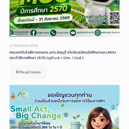
Long
Description
27 กรกฎาคม 2026
คณะเทคโนโลยีการเกษตร มทร.ธัญบุรี เปิดรับสมัครนักศึกษารอบ MOU
ประจำปีการศึกษา 2570 (วุฒิ ม.6 / ปวช. / ปวส.)
Read more