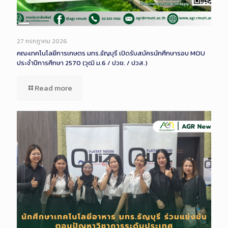
Long
Description
27 กรกฎาคม 2026
คณะเทคโนโลยีการเกษตร มทร.ธัญบุรี เปิดรับสมัครนักศึกษารอบ MOU
ประจำปีการศึกษา 2570 (วุฒิ ม.6 / ปวช. / ปวส.)
Read more