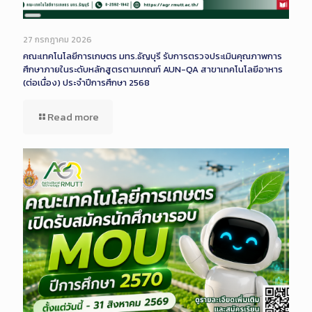
Long
Description
27 กรกฎาคม 2026
คณะเทคโนโลยีการเกษตร มทร.ธัญบุรี รับการตรวจประเมินคุณภาพการ
ศึกษาภายในระดับหลักสูตรตามเกณฑ์ AUN-QA สาขาเทคโนโลยีอาหาร
(ต่อเนื่อง) ประจำปีการศึกษา 2568
Read more