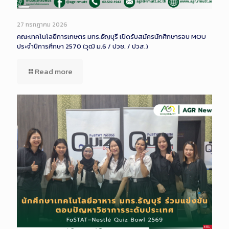
Long
Description
27 กรกฎาคม 2026
คณะเทคโนโลยีการเกษตร มทร.ธัญบุรี เปิดรับสมัครนักศึกษารอบ MOU
ประจำปีการศึกษา 2570 (วุฒิ ม.6 / ปวช. / ปวส.)
Read more