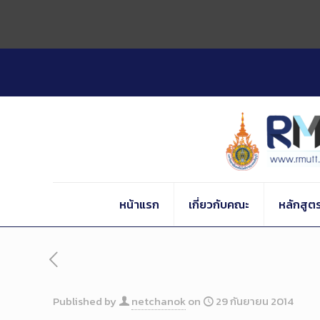
Skip
to
Content
หน้าแรก
เกี่ยวกับคณะ
หลักสูต
Published by
netchanok
on
29 กันยายน 2014