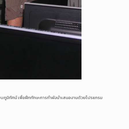
บภูมิทัศน์ เพื่อฝึกทักษะการทำผังนำเสนองานด้วยโปรแกรม