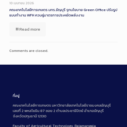
Description
10 เมษายน 2026
คณะเทคโนโลยีการเกษตร มทร.ธัญบุรี รุกนโยบาย Green Office ปรับรูป
แบบทำงาน WFH ควบคู่มาตรการประหยัดพลังงาน
Read more
Comments are closed.
ที่อยู่
คณะเทคโนโลยีการเกษตร มหาวิทยาลัยเทคโนโลยีราชมงคลธัญบุรี
เลขที่ 2 พหลโยธิน 87 ซอย 2 ตำบลประชาธิปัตย์ อำเภอธัญบุรี
จังหวัดปทุมธานี 12130
Faculty of Agricultural Technology, Rajamangala