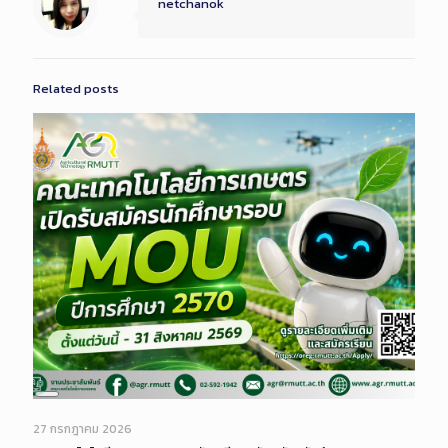
netchanok
Related posts
Long
Description
27 กรกฎาคม 2026