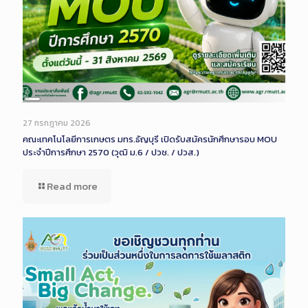
Long
Description
27 กรกฎาคม 2026
คณะเทคโนโลยีการเกษตร มทร.ธัญบุรี เปิดรับสมัครนักศึกษารอบ MOU
ประจำปีการศึกษา 2570 (วุฒิ ม.6 / ปวช. / ปวส.)
Read more