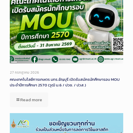
Long
Description
27 กรกฎาคม 2026
คณะเทคโนโลยีการเกษตร มทร.ธัญบุรี เปิดรับสมัครนักศึกษารอบ MOU
ประจำปีการศึกษา 2570 (วุฒิ ม.6 / ปวช. / ปวส.)
Read more