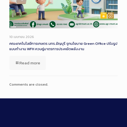
Long
Description
10 เมษายน 2026
คณะเทคโนโลยีการเกษตร มทร.ธัญบุรี รุกนโยบาย Green Office ปรับรูป
แบบทำงาน WFH ควบคู่มาตรการประหยัดพลังงาน
Read more
Comments are closed.