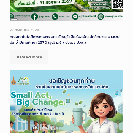
Long
Description
27 กรกฎาคม 2026
คณะเทคโนโลยีการเกษตร มทร.ธัญบุรี เปิดรับสมัครนักศึกษารอบ MOU
ประจำปีการศึกษา 2570 (วุฒิ ม.6 / ปวช. / ปวส.)
Read more