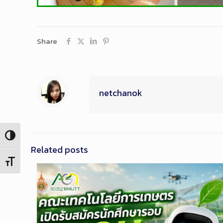
Share
netchanok
Toggle High Contrast
Related posts
Toggle Font size