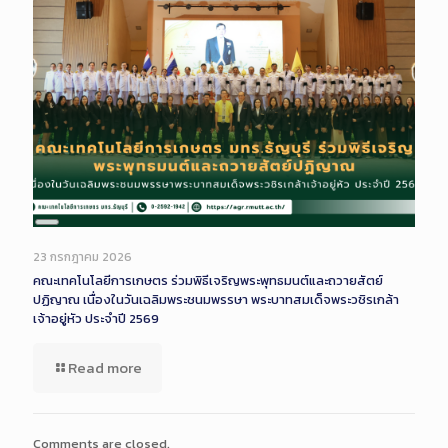
Long
Description
23 กรกฎาคม 2026
คณะเทคโนโลยีการเกษตร ร่วมพิธีเจริญพระพุทธมนต์และถวายสัตย์
ปฏิญาณ เนื่องในวันเฉลิมพระชนมพรรษา พระบาทสมเด็จพระวชิรเกล้า
เจ้าอยู่หัว ประจำปี 2569
Read more
Comments are closed.