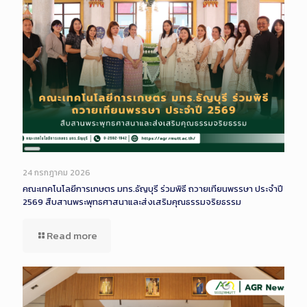
Long
Description
24 กรกฎาคม 2026
คณะเทคโนโลยีการเกษตร มทร.ธัญบุรี ร่วมพิธี ถวายเทียนพรรษา ประจำปี
2569 สืบสานพระพุทธศาสนาและส่งเสริมคุณธรรมจริยธรรม
Read more