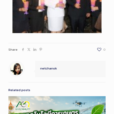
Share
0
netchanok
Related posts