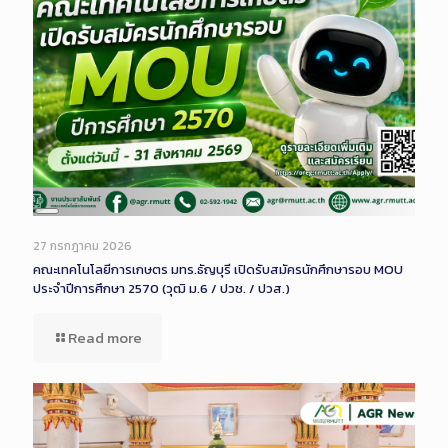
Long
Description
27 กรกฎาคม 2026
คณะเทคโนโลยีการเกษตร มทร.ธัญบุรี เปิดรับสมัครนักศึกษารอบ MOU
ประจำปีการศึกษา 2570 (วุฒิ ม.6 / ปวช. / ปวส.)
Read more