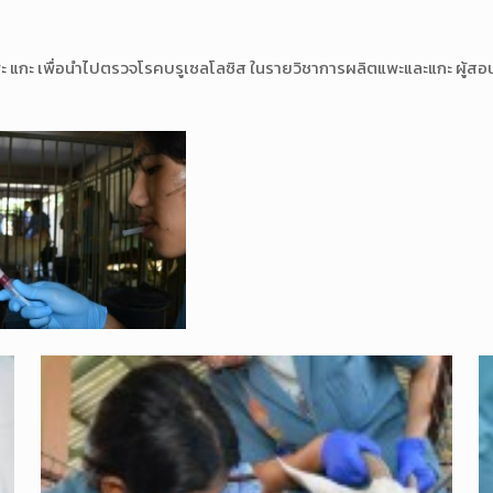
อดแพะ แกะ เพื่อนำไปตรวจโรคบรูเซลโลซิส ในรายวิชาการผลิตแพะและแกะ ผู้