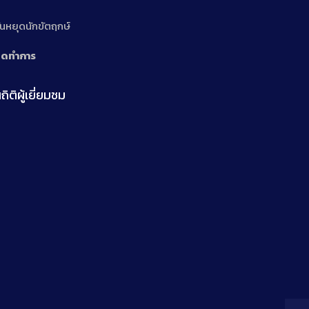
n
ันหยุดนักขัตฤกษ์
ิดทำการ
ถิติผู้เยี่ยมชม
n
n