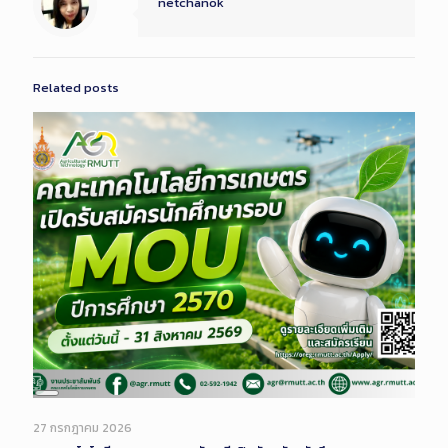
netchanok
Related posts
Long
Description
27 กรกฎาคม 2026