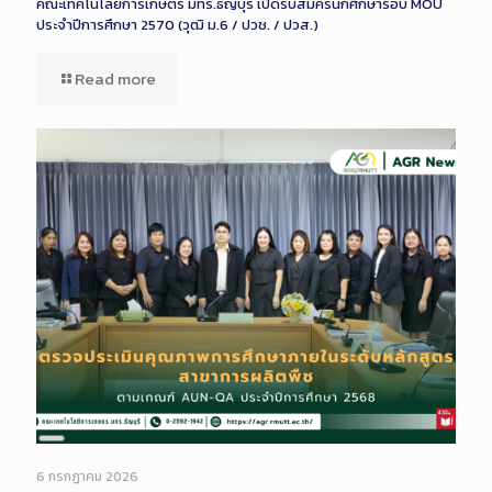
คณะเทคโนโลยีการเกษตร มทร.ธัญบุรี เปิดรับสมัครนักศึกษารอบ MOU
ประจำปีการศึกษา 2570 (วุฒิ ม.6 / ปวช. / ปวส.)
Read more
Long
Description
6 กรกฎาคม 2026