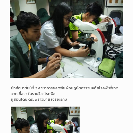
นักศึกษาชั้นปีที่ 2 สาขาการผลิตพืช ฝึกปฏิบัติการวินิจฉัยโรคพื
ชที่เกิด
จากเชื้อรา ในรายวิชาโรคพืช
ผู้สอนโดย ดร. พราวมาส เจริญรักษ์