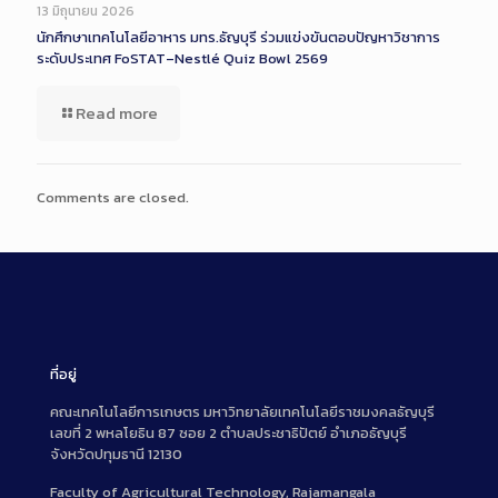
Description
13 มิถุนายน 2026
นักศึกษาเทคโนโลยีอาหาร มทร.ธัญบุรี ร่วมแข่งขันตอบปัญหาวิชาการ
ระดับประเทศ FoSTAT–Nestlé Quiz Bowl 2569
Read more
Comments are closed.
ที่อยู่
คณะเทคโนโลยีการเกษตร มหาวิทยาลัยเทคโนโลยีราชมงคลธัญบุรี
เลขที่ 2 พหลโยธิน 87 ซอย 2 ตำบลประชาธิปัตย์ อำเภอธัญบุรี
จังหวัดปทุมธานี 12130
Faculty of Agricultural Technology, Rajamangala