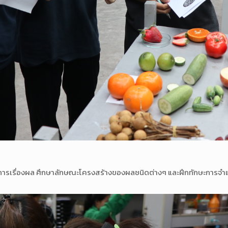
ฏิบัติการเรื่องผล ศึกษาลักษณะโครงสร้างของผลชนิดต่างๆ และฝึกทักษะก