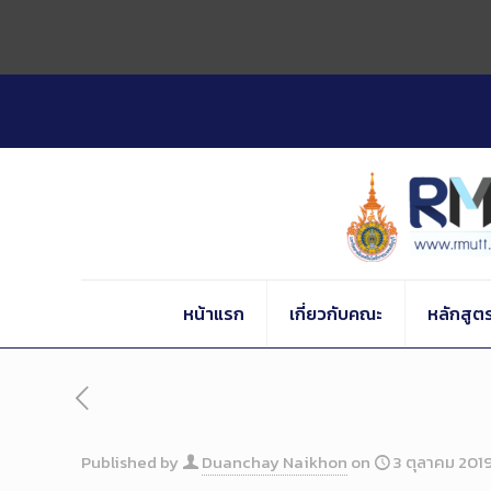
Skip
to
Content
หน้าแรก
เกี่ยวกับคณะ
หลักสูต
Published by
Duanchay Naikhon
on
3 ตุลาคม 201