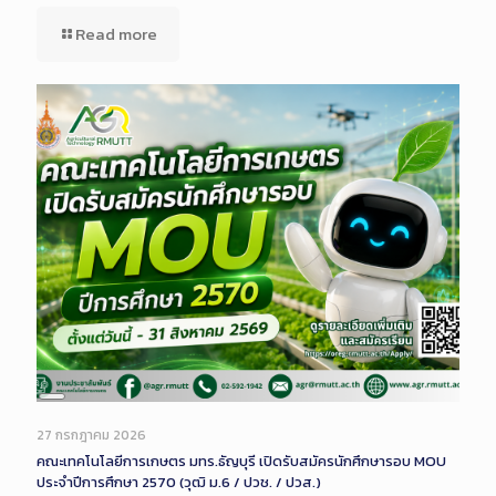
Read more
Long
Description
27 กรกฎาคม 2026
คณะเทคโนโลยีการเกษตร มทร.ธัญบุรี เปิดรับสมัครนักศึกษารอบ MOU
ประจำปีการศึกษา 2570 (วุฒิ ม.6 / ปวช. / ปวส.)