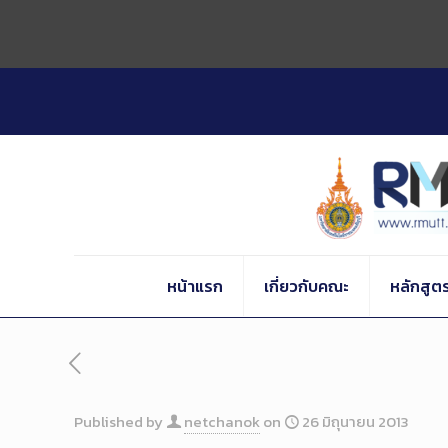
Skip
to
Content
หน้าแรก
เกี่ยวกับคณะ
หลักสูต
Published by
netchanok
on
26 มิถุนายน 2013