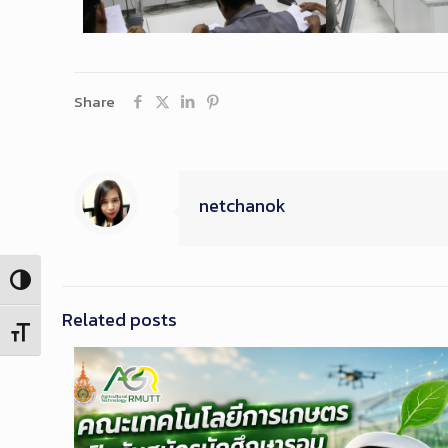
Share
netchanok
Toggle High Contrast
Related posts
Toggle Font size