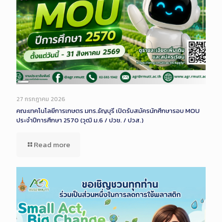
Long
Description
27 กรกฎาคม 2026
คณะเทคโนโลยีการเกษตร มทร.ธัญบุรี เปิดรับสมัครนักศึกษารอบ MOU
ประจำปีการศึกษา 2570 (วุฒิ ม.6 / ปวช. / ปวส.)
Read more