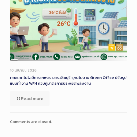
Long
Description
10 เมษายน 2026
คณะเทคโนโลยีการเกษตร มทร.ธัญบุรี รุกนโยบาย Green Office ปรับรูป
แบบทำงาน WFH ควบคู่มาตรการประหยัดพลังงาน
Read more
Comments are closed.