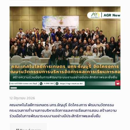
Long
Description
12 มิถุนายน 2026
คณะเทคโนโลยีการเกษตร มทร.ธัญบุรี จัดโครงการ พัฒนานวัตกรรม
กระบวนการทำงานการบริหารจัดการและการเรียนการสอน สร้างความ
ร่วมมือในการพัฒนาระบบงานอย่างมีประสิทธิภาพและยั่งยืน