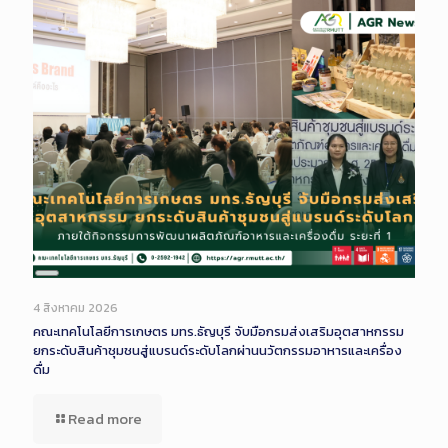
Long
Description
4 สิงหาคม 2026
คณะเทคโนโลยีการเกษตร มทร.ธัญบุรี จับมือกรมส่งเสริมอุตสาหกรรม
ยกระดับสินค้าชุมชนสู่แบรนด์ระดับโลกผ่านนวัตกรรมอาหารและเครื่อง
ดื่ม
Read more