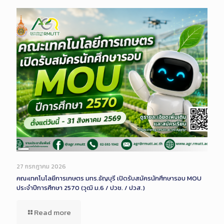
Long
Description
27 กรกฎาคม 2026
คณะเทคโนโลยีการเกษตร มทร.ธัญบุรี เปิดรับสมัครนักศึกษารอบ MOU
ประจำปีการศึกษา 2570 (วุฒิ ม.6 / ปวช. / ปวส.)
Read more