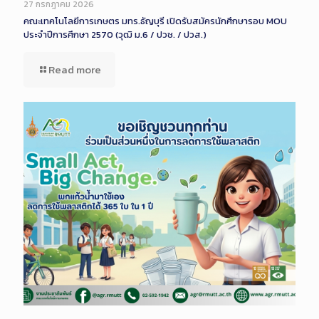
Description
27 กรกฎาคม 2026
คณะเทคโนโลยีการเกษตร มทร.ธัญบุรี เปิดรับสมัครนักศึกษารอบ MOU
ประจำปีการศึกษา 2570 (วุฒิ ม.6 / ปวช. / ปวส.)
Read more