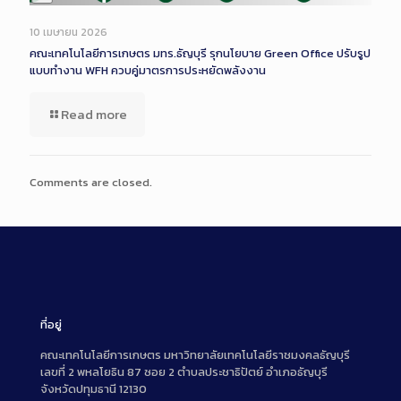
Long
Description
10 เมษายน 2026
คณะเทคโนโลยีการเกษตร มทร.ธัญบุรี รุกนโยบาย Green Office ปรับรูป
แบบทำงาน WFH ควบคู่มาตรการประหยัดพลังงาน
Read more
Comments are closed.
ที่อยู่
คณะเทคโนโลยีการเกษตร มหาวิทยาลัยเทคโนโลยีราชมงคลธัญบุรี
เลขที่ 2 พหลโยธิน 87 ซอย 2 ตำบลประชาธิปัตย์ อำเภอธัญบุรี
จังหวัดปทุมธานี 12130