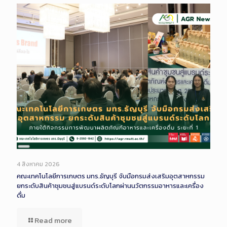
Long
Description
4 สิงหาคม 2026
คณะเทคโนโลยีการเกษตร มทร.ธัญบุรี จับมือกรมส่งเสริมอุตสาหกรรม
ยกระดับสินค้าชุมชนสู่แบรนด์ระดับโลกผ่านนวัตกรรมอาหารและเครื่อง
ดื่ม
Read more