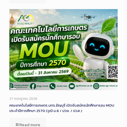
Long
Description
27 กรกฎาคม 2026
คณะเทคโนโลยีการเกษตร มทร.ธัญบุรี เปิดรับสมัครนักศึกษารอบ MOU
ประจำปีการศึกษา 2570 (วุฒิ ม.6 / ปวช. / ปวส.)
Read more