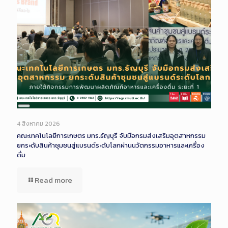
Long
Description
4 สิงหาคม 2026
คณะเทคโนโลยีการเกษตร มทร.ธัญบุรี จับมือกรมส่งเสริมอุตสาหกรรม
ยกระดับสินค้าชุมชนสู่แบรนด์ระดับโลกผ่านนวัตกรรมอาหารและเครื่อง
ดื่ม
Read more