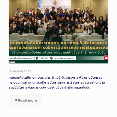
Long
Description
12 มิถุนายน 2026
คณะเทคโนโลยีการเกษตร มทร.ธัญบุรี จัดโครงการ พัฒนานวัตกรรม
กระบวนการทำงานการบริหารจัดการและการเรียนการสอน สร้างความ
ร่วมมือในการพัฒนาระบบงานอย่างมีประสิทธิภาพและยั่งยืน
Read more