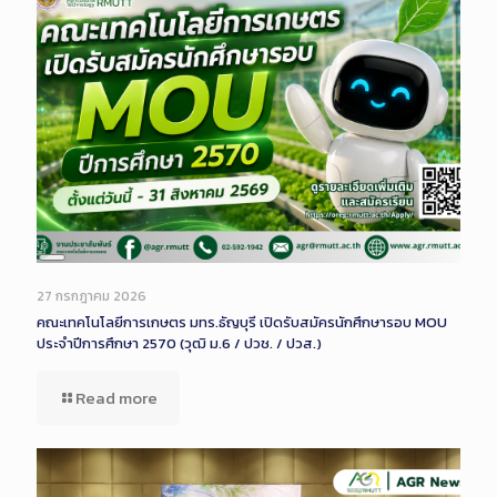
Long
Description
27 กรกฎาคม 2026
คณะเทคโนโลยีการเกษตร มทร.ธัญบุรี เปิดรับสมัครนักศึกษารอบ MOU
ประจำปีการศึกษา 2570 (วุฒิ ม.6 / ปวช. / ปวส.)
Read more