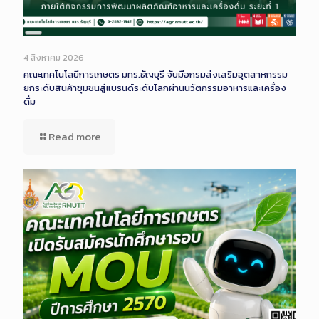
Long
Description
4 สิงหาคม 2026
คณะเทคโนโลยีการเกษตร มทร.ธัญบุรี จับมือกรมส่งเสริมอุตสาหกรรม
ยกระดับสินค้าชุมชนสู่แบรนด์ระดับโลกผ่านนวัตกรรมอาหารและเครื่อง
ดื่ม
Read more