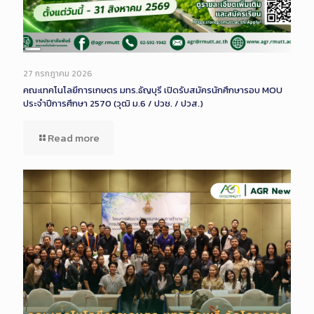
Long
Description
27 กรกฎาคม 2026
คณะเทคโนโลยีการเกษตร มทร.ธัญบุรี เปิดรับสมัครนักศึกษารอบ MOU
ประจำปีการศึกษา 2570 (วุฒิ ม.6 / ปวช. / ปวส.)
Read more