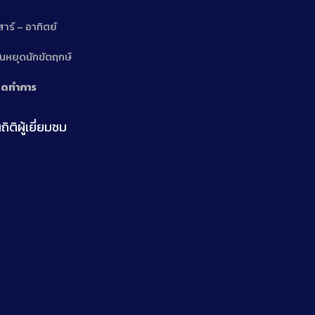
สาร์ – อาทิตย์
n
ันหยุดนักขัตฤกษ์
ิดทำการ
ถิติผู้เยี่ยมชม
n
n