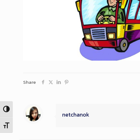
Share
Toggle High Contrast
netchanok
Toggle Font size