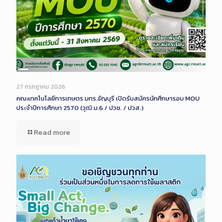
Long
Description
27 กรกฎาคม 2026
คณะเทคโนโลยีการเกษตร มทร.ธัญบุรี เปิดรับสมัครนักศึกษารอบ MOU
ประจำปีการศึกษา 2570 (วุฒิ ม.6 / ปวช. / ปวส.)
Read more