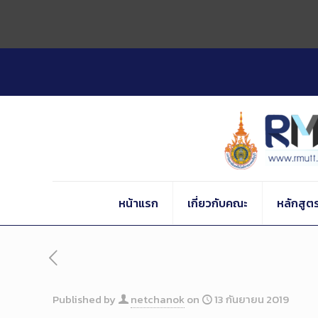
Skip
to
Content
หน้าแรก
เกี่ยวกับคณะ
หลักสูต
Published by
netchanok
on
13 กันยายน 2019