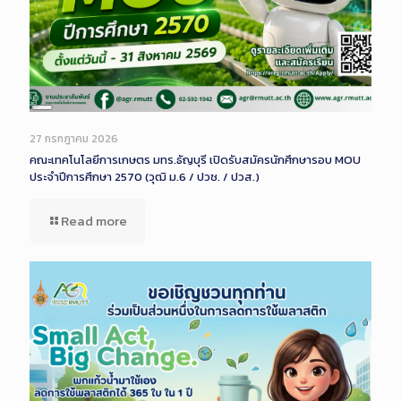
Long
Description
27 กรกฎาคม 2026
คณะเทคโนโลยีการเกษตร มทร.ธัญบุรี เปิดรับสมัครนักศึกษารอบ MOU
ประจำปีการศึกษา 2570 (วุฒิ ม.6 / ปวช. / ปวส.)
Read more