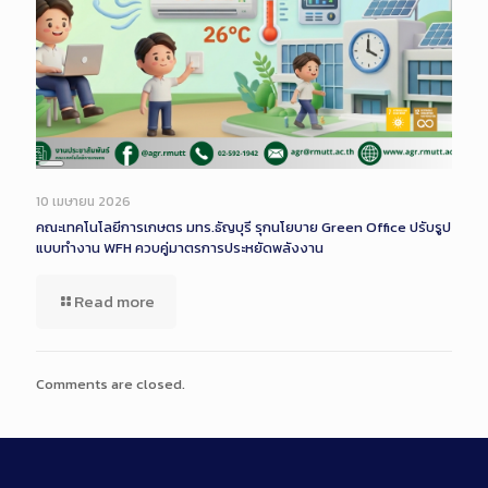
Long
Description
10 เมษายน 2026
คณะเทคโนโลยีการเกษตร มทร.ธัญบุรี รุกนโยบาย Green Office ปรับรูป
แบบทำงาน WFH ควบคู่มาตรการประหยัดพลังงาน
Read more
Comments are closed.