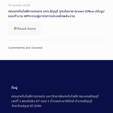
Description
10 เมษายน 2026
คณะเทคโนโลยีการเกษตร มทร.ธัญบุรี รุกนโยบาย Green Office ปรับรูป
แบบทำงาน WFH ควบคู่มาตรการประหยัดพลังงาน
Read more
Comments are closed.
ที่อยู่
คณะเทคโนโลยีการเกษตร มหาวิทยาลัยเทคโนโลยีราชมงคลธัญบุรี
เลขที่ 2 พหลโยธิน 87 ซอย 2 ตำบลประชาธิปัตย์ อำเภอธัญบุรี
จังหวัดปทุมธานี 12130