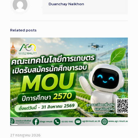
Duanchay Naikhon
Related posts
Long
Description
27 กรกฎาคม 2026