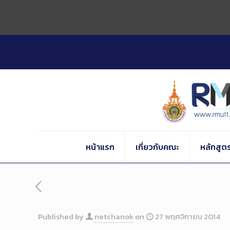
Skip
to
Content
หน้าแรก
เกี่ยวกับคณะ
หลักสูต
Published by
netchanok
on
27 พฤศจิกายน 2014